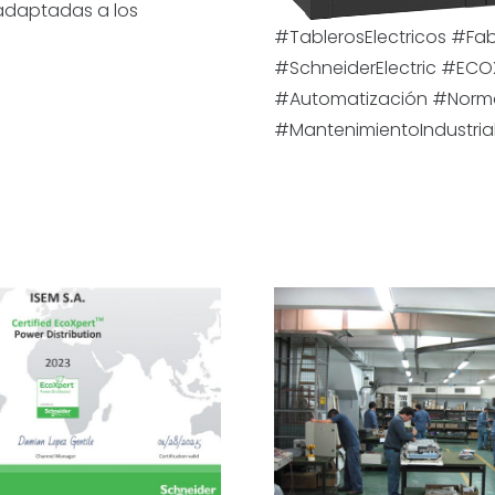
 adaptadas a los
#TablerosElectricos #Fab
#SchneiderElectric #ECO
#Automatización #Norma
#MantenimientoIndustria