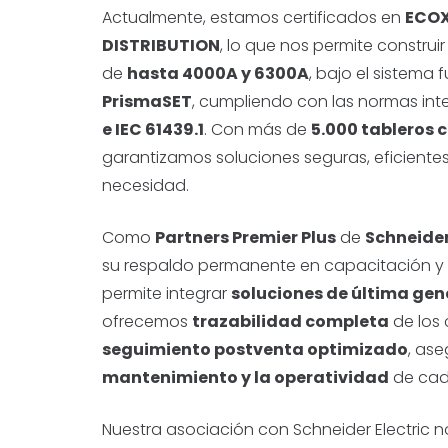
Actualmente, estamos certificados en
ECOX
DISTRIBUTION
, lo que nos permite construi
de
hasta 4000A y 6300A
, bajo el sistema 
PrismaSET
, cumpliendo con las normas int
e IEC 61439.1
. Con más de
5.000 tableros 
garantizamos soluciones seguras, eficient
necesidad.
Como
Partners Premier Plus
de
Schneider
su respaldo permanente en capacitación y 
permite integrar
soluciones de última gen
ofrecemos
trazabilidad completa
de los
seguimiento postventa optimizado
, as
mantenimiento y la operatividad
de cad
Nuestra asociación con Schneider Electric n