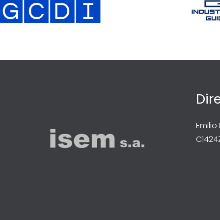
Dir
Emilio
C1424