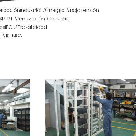
ricaciónIndustrial #Energía #BajaTensión
XPERT #Innovación #Industria
sIEC #Trazabilidad
l #ISEMSA