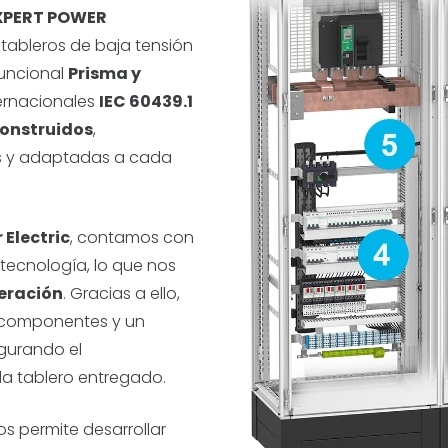
PERT POWER
r tableros de baja tensión
funcional
Prisma y
ernacionales
IEC 60439.1
construidos
,
es y adaptadas a cada
 Electric
, contamos con
tecnología, lo que nos
eración
. Gracias a ello,
 componentes y un
egurando el
a tablero entregado.
os permite desarrollar