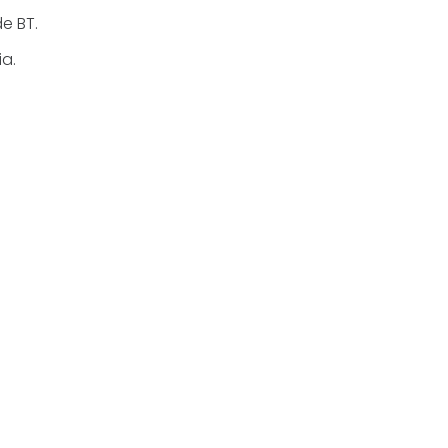
e BT.
a.