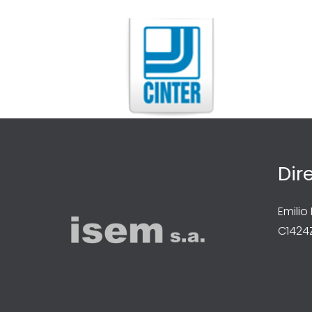
Dir
Emilio
C1424